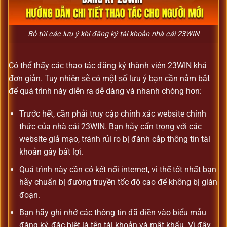
Bỏ túi các lưu ý khi đăng ký tài khoản nhà cái 23WIN
Có thể thấy các thao tác đăng ký thành viên 23WIN khá
đơn giản. Tuy nhiên sẽ có một số lưu ý bạn cần nắm bắt
để quá trình này diễn ra dễ dàng và nhanh chóng hơn:
Trước hết, cần phải truy cập chính xác website chính
thức của nhà cái 23WIN. Bạn hãy cẩn trọng với các
website giả mạo, tránh rủi ro bị đánh cắp thông tin tài
khoản gây bất lợi.
Quá trình này cần có kết nối internet, vì thế tốt nhất bạn
hãy chuẩn bị đường truyền tốc độ cao để không bị gián
đoạn.
Bạn hãy ghi nhớ các thông tin đã điền vào biểu mẫu
đăng ký, đặc biệt là tên tài khoản và mật khẩu. Vì đây