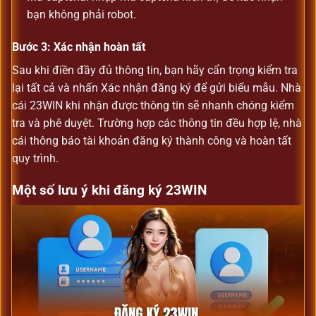
bạn không phải robot.
Bước 3: Xác nhận hoàn tất
Sau khi điền đầy đủ thông tin, bạn hãy cẩn trọng kiểm tra
lại tất cả và nhấn Xác nhận đăng ký để gửi biểu mẫu. Nhà
cái 23WIN khi nhận được thông tin sẽ nhanh chóng kiểm
tra và phê duyệt. Trường hợp các thông tin đều hợp lệ, nhà
cái thông báo tài khoản đăng ký thành công và hoàn tất
quy trình.
Một số lưu ý khi đăng ký 23WIN