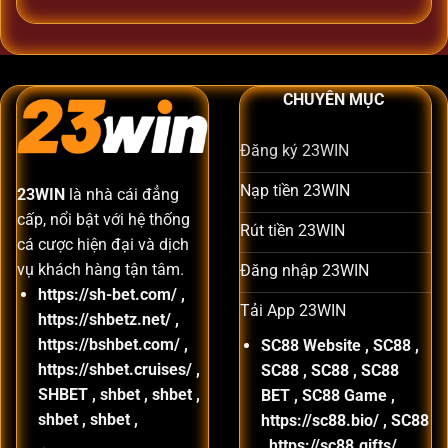
CHUYÊN MỤC
Đăng ký 23WIN
Nạp tiền 23WIN
23WIN
là nhà cái đẳng
cấp, nổi bật với hệ thống
Rút tiền 23WIN
cá cược hiện đại và dịch
vụ khách hàng tận tâm.
Đăng nhập 23WIN
https://sh-bet.com/
,
Tải App 23WIN
https://shbetz.net/
,
https://bshbet.com/
,
SC88 Website
,
SC88
,
https://shbet.cruises/
,
SC88
,
SC88
,
SC88
SHBET
,
shbet
,
shbet
,
BET
,
SC88 Game
,
shbet
,
shbet
,
https://sc88.bio/
,
SC88
,
https://sc88.gifts/
,