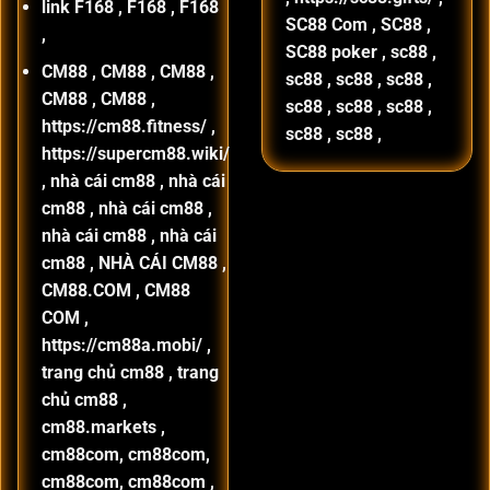
link F168
,
F168
,
F168
SC88 Com
,
SC88
,
,
SC88 poker
,
sc88
,
CM88
,
CM88
,
CM88
,
sc88
,
sc88
,
sc88
,
CM88
,
CM88
,
sc88
,
sc88
,
sc88
,
https://cm88.fitness/
,
sc88
,
sc88
,
https://supercm88.wiki/
,
nhà cái cm88
,
nhà cái
cm88
,
nhà cái cm88
,
nhà cái cm88
,
nhà cái
cm88
,
NHÀ CÁI CM88
,
CM88.COM
,
CM88
COM
,
https://cm88a.mobi/
,
trang chủ cm88
,
trang
chủ cm88
,
cm88.markets
,
cm88com
,
cm88com
,
cm88com
,
cm88com
,