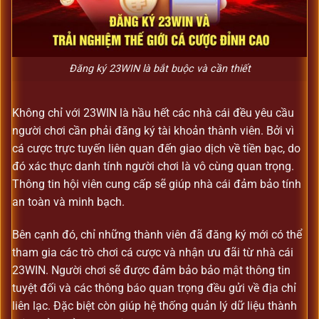
Đăng ký 23WIN là bắt buộc và cần thiết
Không chỉ với 23WIN là hầu hết các nhà cái đều yêu cầu
người chơi cần phải đăng ký tài khoản thành viên. Bởi vì
cá cược trực tuyến liên quan đến giao dịch về tiền bạc, do
đó xác thực danh tính người chơi là vô cùng quan trọng.
Thông tin hội viên cung cấp sẽ giúp nhà cái đảm bảo tính
an toàn và minh bạch.
Bên cạnh đó, chỉ những thành viên đã đăng ký mới có thể
tham gia các trò chơi cá cược và nhận ưu đãi từ nhà cái
23WIN. Người chơi sẽ được đảm bảo bảo mật thông tin
tuyệt đối và các thông báo quan trọng đều gửi về địa chỉ
liên lạc. Đặc biệt còn giúp hệ thống quản lý dữ liệu thành