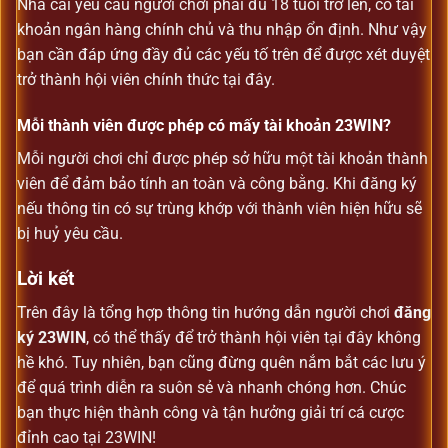
Nhà cái yêu cầu người chơi phải đủ 18 tuổi trở lên, có tài
khoản ngân hàng chính chủ và thu nhập ổn định. Như vậy
bạn cần đáp ứng đầy đủ các yếu tố trên để được xét duyệt
trở thành hội viên chính thức tại đây.
Mỗi thành viên được phép có mấy tài khoản 23WIN?
Mỗi người chơi chỉ được phép sở hữu một tài khoản thành
viên để đảm bảo tính an toàn và công bằng. Khi đăng ký
nếu thông tin có sự trùng khớp với thành viên hiện hữu sẽ
bị huỷ yêu cầu.
Lời kết
Trên đây là tổng hợp thông tin hướng dẫn người chơi
đăng
ký 23WIN
, có thể thấy để trở thành hội viên tại đây không
hề khó. Tuy nhiên, bạn cũng đừng quên nắm bắt các lưu ý
để quá trình diễn ra suôn sẻ và nhanh chóng hơn. Chúc
bạn thực hiện thành công và tận hưởng giải trí cá cược
đỉnh cao tại 23WIN!