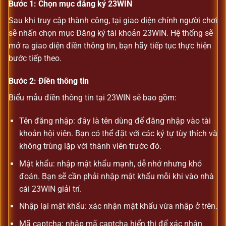
Bước 1: Chọn mục đăng ký 23WIN
Sau khi truy cập thành công, tại giao diện chính người chơi
sẽ nhấn chọn mục Đăng ký tài khoản 23WIN. Hệ thống sẽ
mở ra giao diện điền thông tin, bạn hãy tiếp tục thực hiện
bước tiếp theo.
Bước 2: Điền thông tin
Biểu mẫu điền thông tin tại 23WIN sẽ bao gồm:
Tên đăng nhập: đây là tên dùng để đăng nhập vào tài
khoản hội viên. Bạn có thể đặt với các ký tự tùy thích và
không trùng lặp với thành viên trước đó.
Mật khẩu: nhập mật khẩu mạnh, dễ nhớ nhưng khó
đoán. Bạn sẽ cần phải nhập mật khẩu mỗi khi vào nhà
cái 23WIN giải trí.
Nhập lại mật khẩu: xác nhận mật khẩu vừa nhập ở trên.
Mã captcha: nhập mã captcha hiển thị để xác nhận