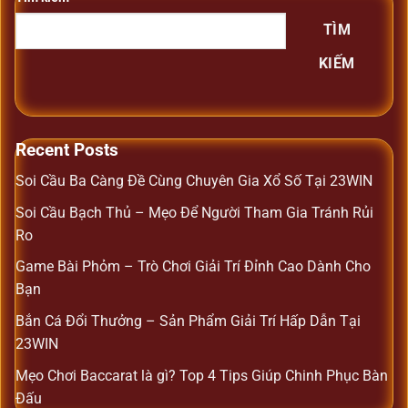
TÌM
KIẾM
Recent Posts
Soi Cầu Ba Càng Đề Cùng Chuyên Gia Xổ Số Tại 23WIN
Soi Cầu Bạch Thủ – Mẹo Để Người Tham Gia Tránh Rủi
Ro
Game Bài Phỏm – Trò Chơi Giải Trí Đỉnh Cao Dành Cho
Bạn
Bắn Cá Đổi Thưởng – Sản Phẩm Giải Trí Hấp Dẫn Tại
23WIN
Mẹo Chơi Baccarat là gì? Top 4 Tips Giúp Chinh Phục Bàn
Đấu