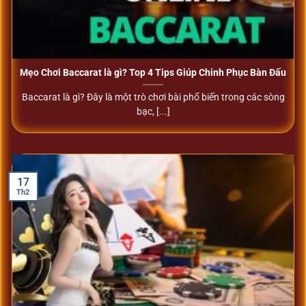
Mẹo Chơi Baccarat là gì? Top 4 Tips Giúp Chinh Phục Bàn Đấu
Baccarat là gì? Đây là một trò chơi bài phổ biến trong các sòng
bạc, [...]
17
Th2