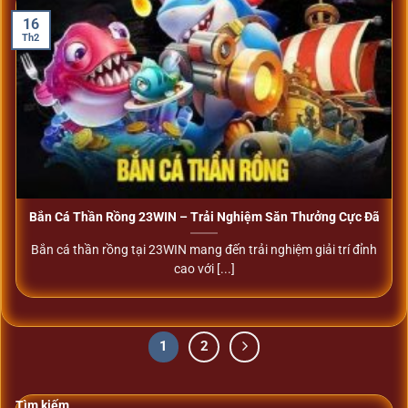
16
Th2
Bắn Cá Thần Rồng 23WIN – Trải Nghiệm Săn Thưởng Cực Đã
Bắn cá thần rồng tại 23WIN mang đến trải nghiệm giải trí đỉnh
cao với [...]
1
2
Tìm kiếm