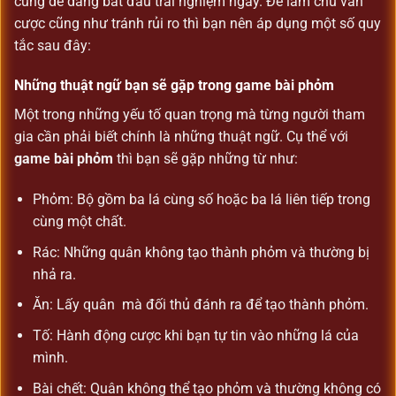
cũng dễ dàng bắt đầu trải nghiệm ngay. Để làm chủ ván
cược cũng như tránh rủi ro thì bạn nên áp dụng một số quy
tắc sau đây:
Những thuật ngữ bạn sẽ gặp trong game bài phỏm
Một trong những yếu tố quan trọng mà từng người tham
gia cần phải biết chính là những thuật ngữ. Cụ thể với
game bài phỏm
thì bạn sẽ gặp những từ như:
Phỏm: Bộ gồm ba lá cùng số hoặc ba lá liên tiếp trong
cùng một chất.
Rác: Những quân không tạo thành phỏm và thường bị
nhả ra.
Ăn: Lấy quân mà đối thủ đánh ra để tạo thành phỏm.
Tố: Hành động cược khi bạn tự tin vào những lá của
mình.
Bài chết: Quân không thể tạo phỏm và thường không có