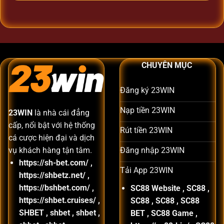
CHUYÊN MỤC
Đăng ký 23WIN
Nạp tiền 23WIN
23WIN
là nhà cái đẳng
cấp, nổi bật với hệ thống
Rút tiền 23WIN
cá cược hiện đại và dịch
vụ khách hàng tận tâm.
Đăng nhập 23WIN
https://sh-bet.com/
,
Tải App 23WIN
https://shbetz.net/
,
https://bshbet.com/
,
SC88 Website
,
SC88
,
https://shbet.cruises/
,
SC88
,
SC88
,
SC88
SHBET
,
shbet
,
shbet
,
BET
,
SC88 Game
,