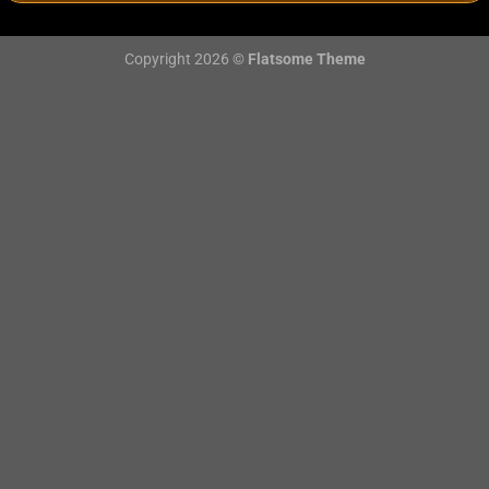
Copyright 2026 ©
Flatsome Theme