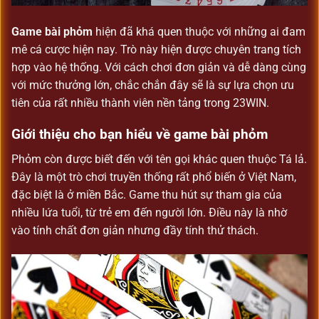
Game bài phỏm
hiện đã khá quen thuộc với những ai đam
mê cá cược hiện nay. Trò này hiện được chuyên trang tích
hợp vào hệ thống. Với cách chơi đơn giản và dễ dàng cùng
với mức thưởng lớn, chắc chắn đây sẽ là sự lựa chọn ưu
tiên của rất nhiều thành viên nền tảng trong
23WIN
.
Giới thiệu cho bạn hiểu về game bài phỏm
Phỏm còn được biết đến với tên gọi khác quen thuộc Tá lả.
Đây là một trò chơi truyền thống rất phổ biến ở Việt Nam,
đặc biệt là ở miền Bắc. Game thu hút sự tham gia của
nhiều lứa tuổi, từ trẻ em đến người lớn. Điều này là nhờ
vào tính chất đơn giản nhưng đầy tính thử thách.