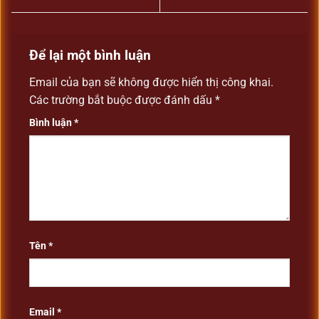
Để lại một bình luận
Email của bạn sẽ không được hiển thị công khai.
Các trường bắt buộc được đánh dấu
*
Bình luận
*
Tên
*
Email
*